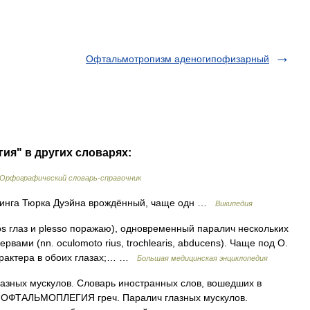
Офтальмотропизм аденогипофизарный
ия" в других словарях:
Орфографический словарь-справочник
инга Тюрка Дуэйна врождённый, чаще одн …
Википедия
os глаз и plesso поражаю), одновременный паралич нескольких
ами (nn. oculomoto rius, trochlearis, abducens). Чаще под О.
арактера в обоих глазах;… …
Большая медицинская энциклопедия
лазных мускулов. Словарь иностранных слов, вошедших в
10. ОФТАЛЬМОПЛЕГИЯ греч. Паралич глазных мускулов.