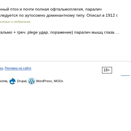
ный птоз и почти полная офтальмоплегия, паралич
ледуется по аутосомно доминантному типу. Описал в 1912 г.
ологии и педагогике
тальмо + греч. plege удар, поражение) паралич мышц глаза …
ка
,
Реклама на сайте
18+
omla,
Drupal,
WordPress, MODx.