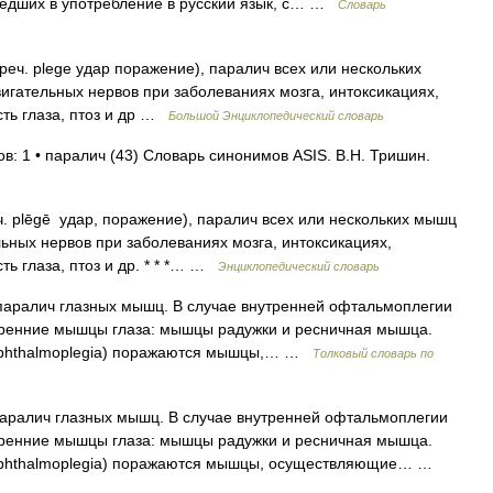
едших в употребление в русский язык, с… …
Словарь
греч. plege удар поражение), паралич всех или нескольких
игательных нервов при заболеваниях мозга, интоксикациях,
ть глаза, птоз и др …
Большой Энциклопедический словарь
в: 1 • паралич (43) Словарь синонимов ASIS. В.Н. Тришин.
ч. plēgē удар, поражение), паралич всех или нескольких мышц
ьных нервов при заболеваниях мозга, интоксикациях,
ь глаза, птоз и др. * * *… …
Энциклопедический словарь
 паралич глазных мышц. В случае внутренней офтальмоплегии
нутренние мышцы глаза: мышцы радужки и ресничная мышца.
 ophthalmoplegia) поражаются мышцы,… …
Толковый словарь по
ралич глазных мышц. В случае внутренней офтальмоплегии
нутренние мышцы глаза: мышцы радужки и ресничная мышца.
 ophthalmoplegia) поражаются мышцы, осуществляющие… …