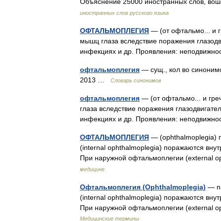
Объяснение 25000 иностранных слов, вош
иностранных слов русского языка
ОФТАЛЬМОПЛЕГИЯ
— (от офтальмо... и 
мышц глаза вследствие поражения глазодв
инфекциях и др. Проявления: неподвижнос
офтальмоплегия
— сущ., кол во синонимо
2013 …
Словарь синонимов
офтальмоплегия
— (от офтальмо... и гре
глаза вследствие поражения глазодвигател
инфекциях и др. Проявления: неподвижност
ОФТАЛЬМОПЛЕГИЯ
— (ophthalmoplegia)
(internal ophthalmoplegia) поражаются в
При наружной офтальмоплегии (external
медицине
Офтальмоплегия (Ophthalmoplegia)
— па
(internal ophthalmoplegia) поражаются в
При наружной офтальмоплегии (external
Медицинские термины