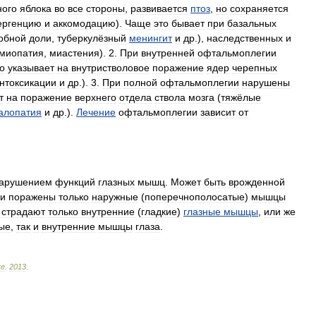
ного
яблока
во
все
стороны
,
развивается
птоз
,
но
сохраняется
ергенцию
и
аккомодацию
).
Чаще
это
бывает
при
базальных
обной
доли
,
туберкулёзный
менингит
и
др
.),
наследственных
и
миопатия
,
миастения
).
2
.
При
внутренней
офтальмоплегии
о
указывает
на
внутристволовое
поражение
ядер
черепных
нтоксикации
и
др
.).
3
.
При
полной
офтальмоплегии
нарушены
т
на
поражение
верхнего
отдела
ствола
мозга
(
тяжёлые
алопатия
и
др
.).
Лечение
офтальмоплегии
зависит
от
арушением
функций
глазных
мышц
.
Может
быть
врожденной
ли
поражены
только
наружные
(
поперечнополосатые
)
мышцы
страдают
только
внутренние
(
гладкие
)
глазные
мышцы
,
или
же
ые
,
так
и
внутренние
мышцы
глаза
.
ке
.
2013
.