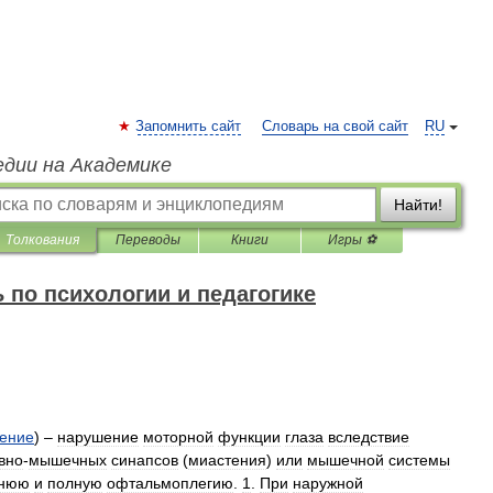
Запомнить сайт
Словарь на свой сайт
RU
едии на Академике
Найти!
Толкования
Переводы
Книги
Игры ⚽
 по психологии и педагогике
ение
) –
нарушение
моторной
функции
глаза
вследствие
вно
-
мышечных
синапсов
(
миастения
)
или
мышечной
системы
ннюю
и
полную
офтальмоплегию
.
1
.
При
наружной