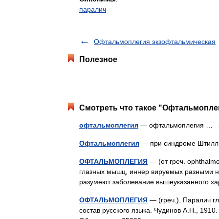
паралич
Офтальмоплегия экзофтальмическая
Полезное
Смотреть что такое "Офтальмоплег
офтальмоплегия
— офтальмоплегия …
Офтальмоплегия
— при синдроме Штилл
ОФТАЛЬМОПЛЕГИЯ
— (от греч. ophthalm
глазных мышц, иннер вируемых разными нерв
разумеют заболевание вышеуказанного х
ОФТАЛЬМОПЛЕГИЯ
— (греч.). Паралич г
состав русского языка. Чудинов А.Н., 19