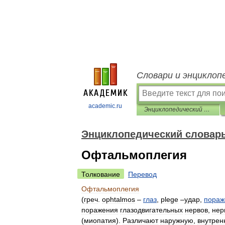
Словари и энциклоп
academic.ru
Энциклопедический словарь по психологии и педагогике
Энциклопедический словарь
Офтальмоплегия
Толкование
Перевод
Офтальмоплегия
(
греч
.
ophtalmos
–
глаз
,
plege
–
удар
,
пораж
поражения
глазодвигательных
нервов
,
нер
(
миопатия
).
Различают
наружную
,
внутре