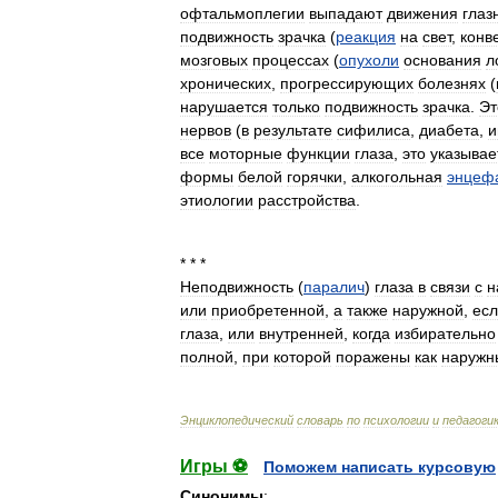
офтальмоплегии
выпадают
движения
глаз
подвижность
зрачка
(
реакция
на
свет
,
конв
мозговых
процессах
(
опухоли
основания
л
хронических
,
прогрессирующих
болезнях
(
нарушается
только
подвижность
зрачка
.
Эт
нервов
(
в
результате
сифилиса
,
диабета
,
и
все
моторные
функции
глаза
,
это
указывае
формы
белой
горячки
,
алкогольная
энцеф
этиологии
расстройства
.
* * *
Неподвижность
(
паралич
)
глаза
в
связи
с
н
или
приобретенной
,
а
также
наружной
,
ес
глаза
,
или
внутренней
,
когда
избирательно
полной
,
при
которой
поражены
как
наружн
Энциклопедический
словарь
по
психологии
и
педагоги
Игры ⚽
Поможем написать курсовую
Синонимы
: