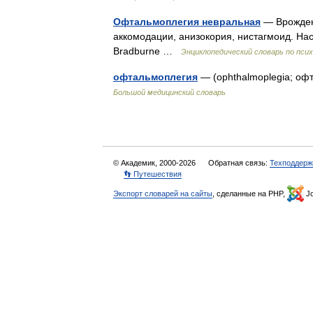
Офтальмоплегия невральная
— Врожден
аккомодации, анизокория, нистагмоид. Нас
Bradburne …
Энциклопедический словарь по псих
офтальмоплегия
— (ophthalmoplegia; оф
Большой медицинский словарь
© Академик, 2000-2026
Обратная связь:
Техподдерж
👣 Путешествия
Экспорт словарей на сайты
, сделанные на PHP,
Jo